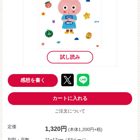
試し読み
感想を書く
カートに入れる
ご注文について
定価
1,320円
(本体1,200円+税)
判型・頁数
21×17cm／63ページ