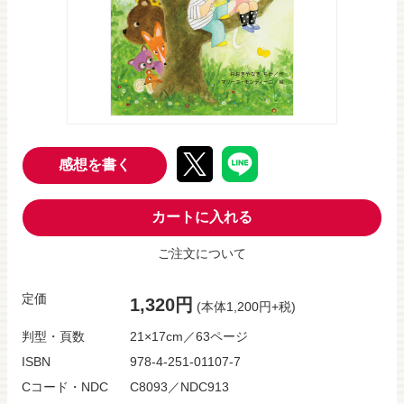
感想を書く
カートに入れる
ご注文について
定価
1,320円
(本体1,200円+税)
判型・頁数
21×17cm／63ページ
ISBN
978-4-251-01107-7
Cコード・NDC
C8093／NDC913