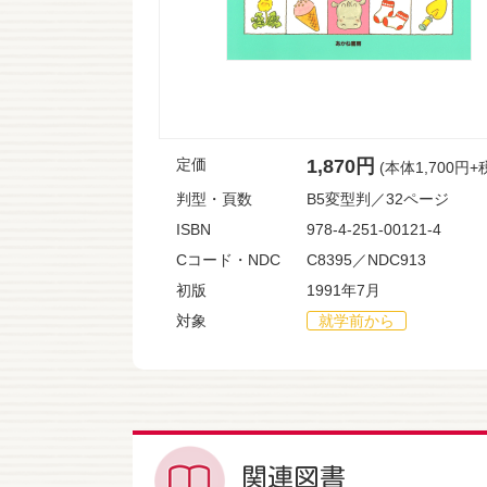
定価
1,870円
(本体1,700円+
判型・頁数
B5変型判／32ページ
ISBN
978-4-251-00121-4
Cコード・NDC
C8395／NDC913
初版
1991年7月
対象
就学前から
関連図書