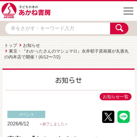
togg
navi
トップ
お知らせ
東京・『わかったさんのマシュマロ』永井郁子原画展が丸善丸
の内本店で開催！(6/12〜7/2)
お知らせ
お知らせ一覧
イベント
2026/6/12
＜終了しました＞