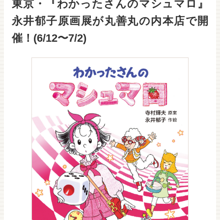
東京・『わかったさんのマシュマロ』
永井郁子原画展が丸善丸の内本店で開
催！(6/12〜7/2)