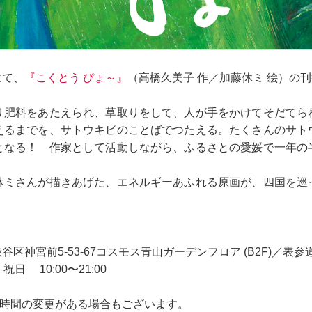
にて、
『こくとう ぴょ～』
（高橋久美子 作／加藤休ミ 絵）の
り肥料をあたえられ、草取りをして、人が手をかけてそだてら
えるまでを、サトウキビのことばでつたえる。たくさんのサト
となる！ 作家として活動しながら、ふるさとの愛媛で一年の
休ミさんが描きあげた、エネルギーあふれる原画が、四国を巡
神宮前5-53-67コスモス青山ガーデンフロア (B2F)／表
祝日 10:00〜21:00
営業時間の変更がある場合もございます。