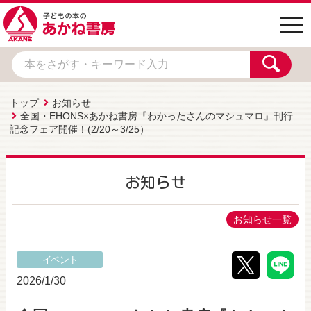
togg
navi
トップ
お知らせ
全国・EHONS×あかね書房『わかったさんのマシュマロ』刊行
記念フェア開催！(2/20～3/25）
お知らせ
お知らせ一覧
イベント
2026/1/30