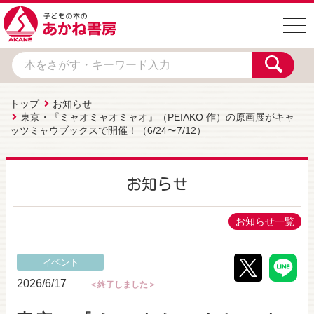
togg
navi
トップ
お知らせ
東京・『ミャオミャオミャオ』（PEIAKO 作）の原画展がキャ
ッツミャウブックスで開催！（6/24〜7/12）
お知らせ
お知らせ一覧
イベント
2026/6/17
＜終了しました＞