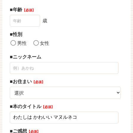
年齢
必須
歳
性別
男性
女性
ニックネーム
お住まい
必須
本のタイトル
必須
ご感想
必須