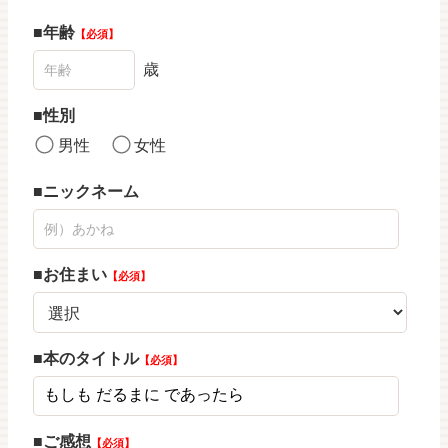
年齢
必須
歳
性別
男性
女性
ニックネーム
お住まい
必須
本のタイトル
必須
ご感想
必須