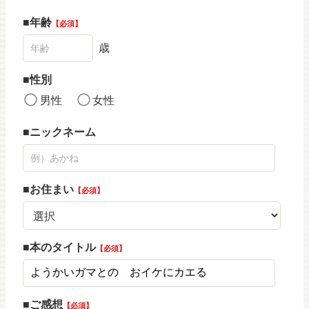
年齢
必須
歳
性別
男性
女性
ニックネーム
お住まい
必須
本のタイトル
必須
ご感想
必須