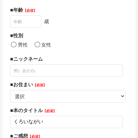
年齢
必須
歳
性別
男性
女性
ニックネーム
お住まい
必須
本のタイトル
必須
ご感想
必須