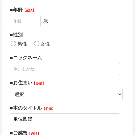
年齢
必須
歳
性別
男性
女性
ニックネーム
お住まい
必須
本のタイトル
必須
ご感想
必須