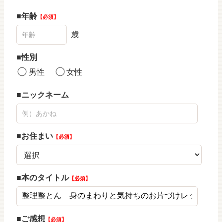
年齢
必須
歳
性別
男性
女性
ニックネーム
お住まい
必須
本のタイトル
必須
ご感想
必須