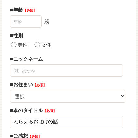
年齢
必須
歳
性別
男性
女性
ニックネーム
お住まい
必須
本のタイトル
必須
ご感想
必須