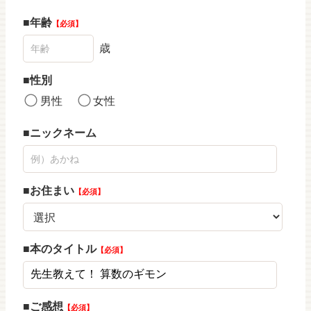
年齢
必須
歳
性別
男性
女性
ニックネーム
お住まい
必須
本のタイトル
必須
ご感想
必須