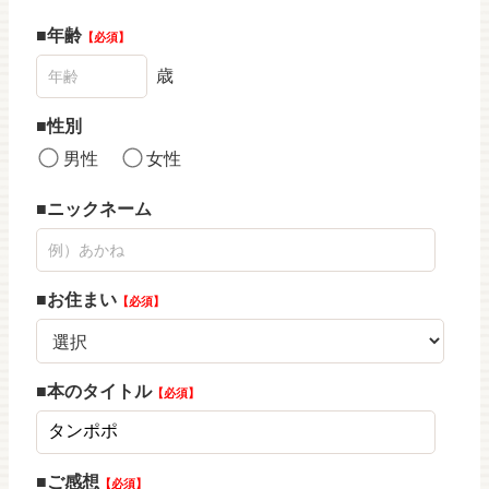
年齢
必須
歳
性別
男性
女性
ニックネーム
お住まい
必須
本のタイトル
必須
ご感想
必須