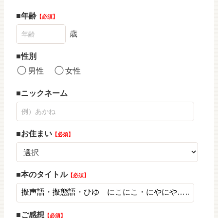
年齢
必須
歳
性別
男性
女性
ニックネーム
お住まい
必須
本のタイトル
必須
ご感想
必須