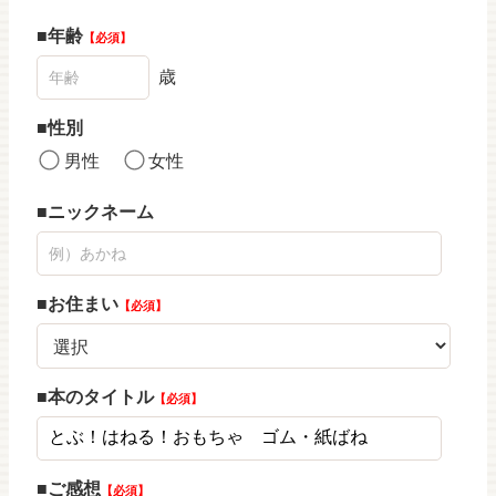
年齢
必須
歳
性別
男性
女性
ニックネーム
お住まい
必須
本のタイトル
必須
ご感想
必須