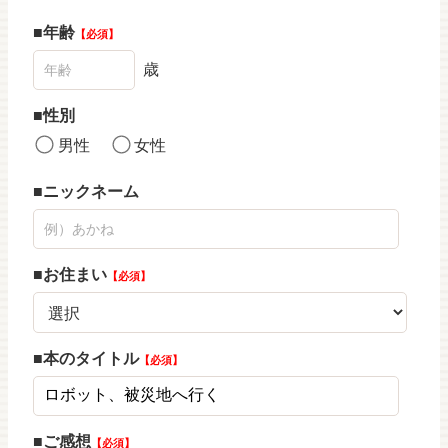
年齢
必須
歳
性別
男性
女性
ニックネーム
お住まい
必須
本のタイトル
必須
ご感想
必須