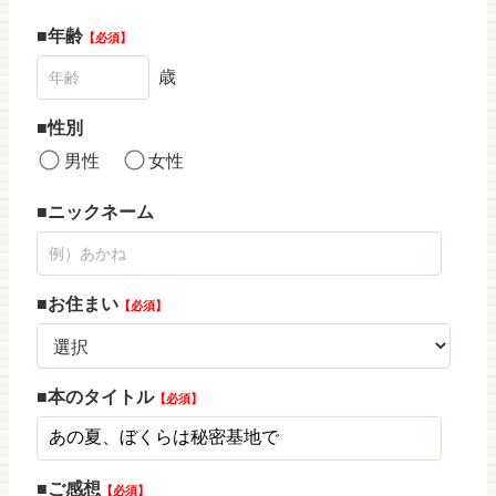
年齢
必須
歳
性別
男性
女性
ニックネーム
お住まい
必須
本のタイトル
必須
ご感想
必須