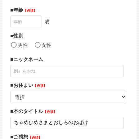
年齢
必須
歳
性別
男性
女性
ニックネーム
お住まい
必須
本のタイトル
必須
ご感想
必須