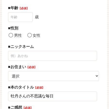
年齢
必須
歳
性別
男性
女性
ニックネーム
お住まい
必須
本のタイトル
必須
ご感想
必須