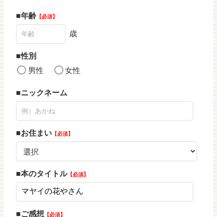
年齢
必須
歳
性別
男性
女性
ニックネーム
お住まい
必須
本のタイトル
必須
ご感想
必須