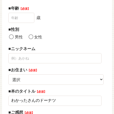
年齢
必須
歳
性別
男性
女性
ニックネーム
お住まい
必須
本のタイトル
必須
ご感想
必須