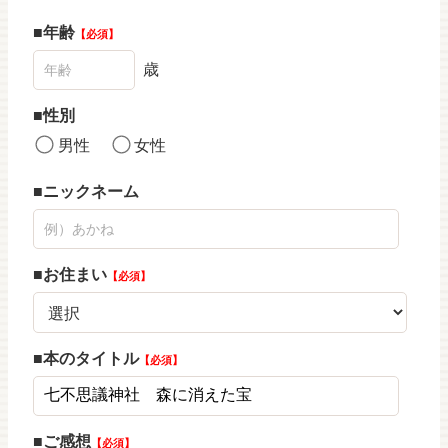
年齢
必須
歳
性別
男性
女性
ニックネーム
お住まい
必須
本のタイトル
必須
ご感想
必須