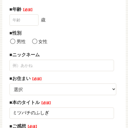
年齢
必須
歳
性別
男性
女性
ニックネーム
お住まい
必須
本のタイトル
必須
ご感想
必須