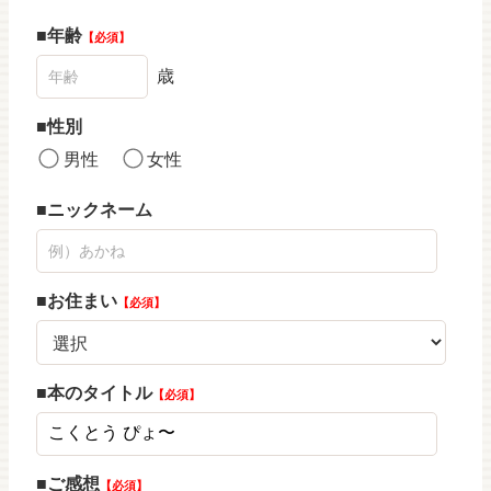
年齢
必須
歳
性別
男性
女性
ニックネーム
お住まい
必須
本のタイトル
必須
ご感想
必須