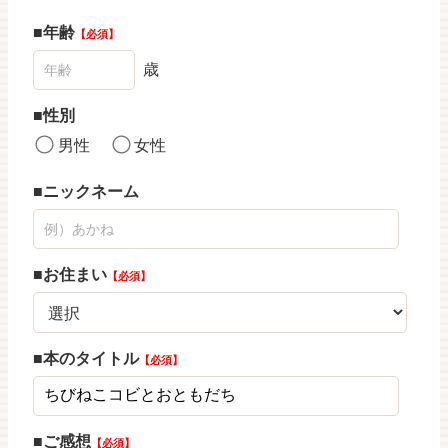
年齢
必須
歳
性別
男性
女性
ニックネーム
お住まい
必須
本のタイトル
必須
ご感想
必須