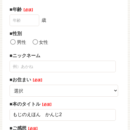
年齢
必須
歳
性別
男性
女性
ニックネーム
お住まい
必須
本のタイトル
必須
ご感想
必須