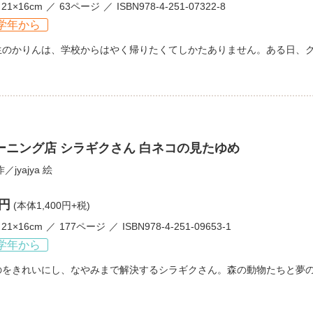
21×16cm
63ページ
ISBN978-4-251-07322-8
学年から
生のかりんは、学校からはやく帰りたくてしかたありません。ある日、
ーニング店 シラギクさん 白ネコの見たゆめ
作／
jyajya
絵
0円
(本体1,400円+税)
21×16cm
177ページ
ISBN978-4-251-09653-1
学年から
のをきれいにし、なやみまで解決するシラギクさん。森の動物たちと夢