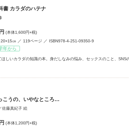
科書 カラダのハテナ
修
0円
(本体1,600円+税)
20×15㎝
119ページ
ISBN978-4-251-09350-9
学年から
てほしいカラダの知識の本。身だしなみの悩み、セックスのこと、SNS
っこうの、いやなところ…
／
佐藤真紀子
絵
0円
(本体1,200円+税)