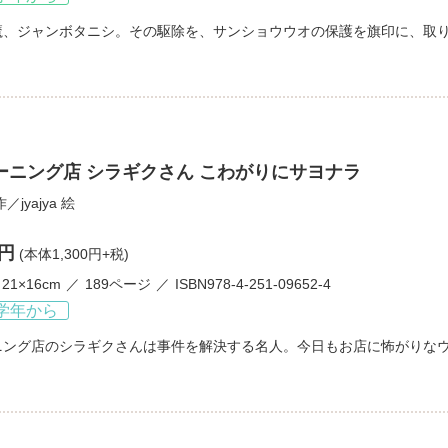
魔、ジャンボタニシ。その駆除を、サンショウウオの保護を旗印に、取
ーニング店 シラギクさん こわがりにサヨナラ
作／
jyajya
絵
0円
(本体1,300円+税)
21×16cm
189ページ
ISBN978-4-251-09652-4
学年から
ニング店のシラギクさんは事件を解決する名人。今日もお店に怖がりな