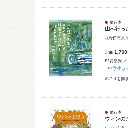
単行本
山へ行っ
牧野伊三夫
1,76
定価
B6変型判
中学生か
木こりを描
単行本
ウィンの
いまむらあ