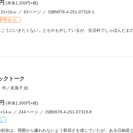
0円
(本体1,200円+税)
21×16㎝
63ページ
ISBN978-4-251-07318-1
学年から
っこうにいきたくない」ともやもやしているが、生活科でしゃぼんだま
ブックトーク
こ
作／
友風子
絵
0円
(本体1,300円+税)
0×14㎝
244ページ
ISBN978-4-251-07319-8
ら
の初奈は、周囲から嫌われないよう窮屈さを感じていたが、ある日柚菜