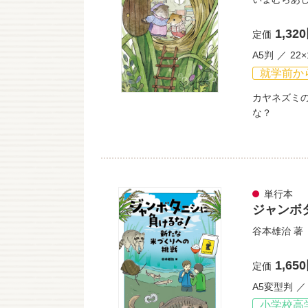
1,32
定価
A5判
22×
就学前か
カヤネズミ
な？
単行本
ジャンボ
谷本雄治
著
1,65
定価
A5変型判
小学校高