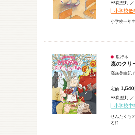
A5変型判
小学校低
小学校一年
単行本
森のクリ
髙森美由紀
1,54
定価
A5変型判
小学校中
せんたくも
る!?