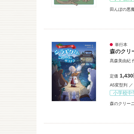
田んぼの悪
単行本
森のクリ
髙森美由紀
1,43
定価
A5変型判
小学校中
森のクリー