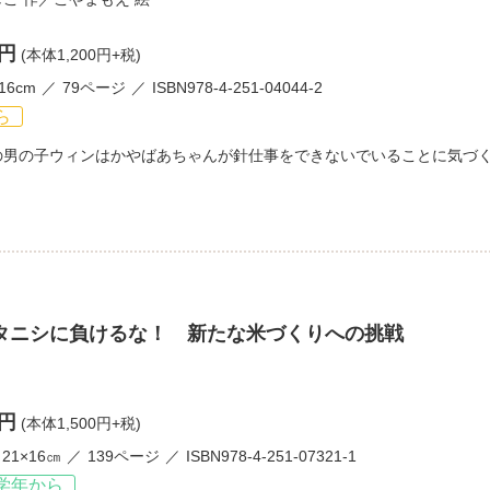
0円
(本体1,200円+税)
16cm
79ページ
ISBN978-4-251-04044-2
ら
の男の子ウィンはかやばあちゃんが針仕事をできないでいることに気づ
タニシに負けるな！ 新たな米づくりへの挑戦
0円
(本体1,500円+税)
21×16㎝
139ページ
ISBN978-4-251-07321-1
学年から