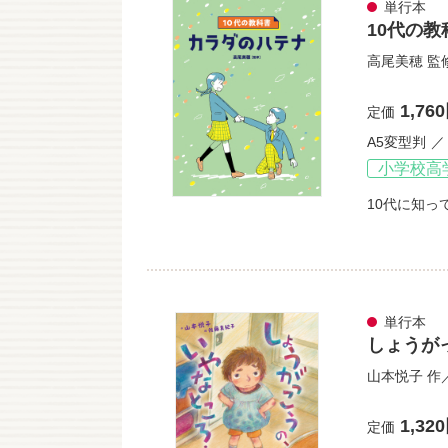
単行本
10代の教
高尾美穂
監
1,76
定価
A5変型判
小学校高
10代に知っ
単行本
しょうが
山本悦子
作
1,32
定価