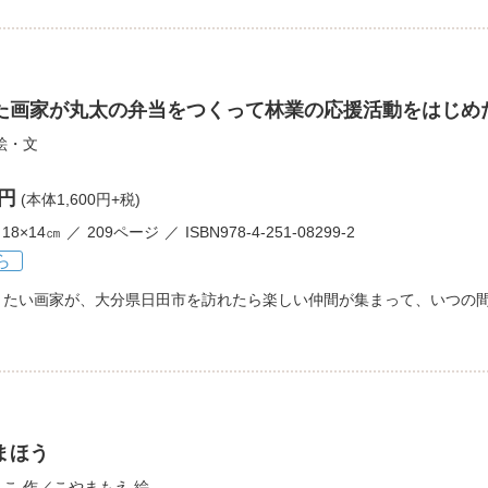
た画家が丸太の弁当をつくって林業の応援活動をはじめ
絵・文
0円
(本体1,600円+税)
18×14㎝
209ページ
ISBN978-4-251-08299-2
ら
きたい画家が、大分県日田市を訪れたら楽しい仲間が集まって、いつの
まほう
しこ
作／
こやまもえ
絵