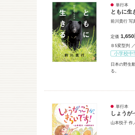
単行本
ともに生
前川貴行
写
1,65
定価
Ｂ5変型判
小学校中
日本の野生
る。
単行本
しょうが
山本悦子
作