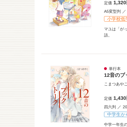
1,32
定価
A5変型判
小学校低
マユは「が
語。
単行本
12音の
こまつあや
1,43
定価
四六判
2
中学生か
中学一年生