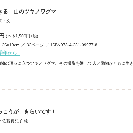
きる 山のツキノワグマ
真・文
0円
(本体1,500円+税)
26×19cm
32ページ
ISBN978-4-251-09977-8
学年から
動物の頂点に立つツキノワグマ。その撮影を通して人と動物がともに生
っこうが、きらいです！
／
佐藤真紀子
絵